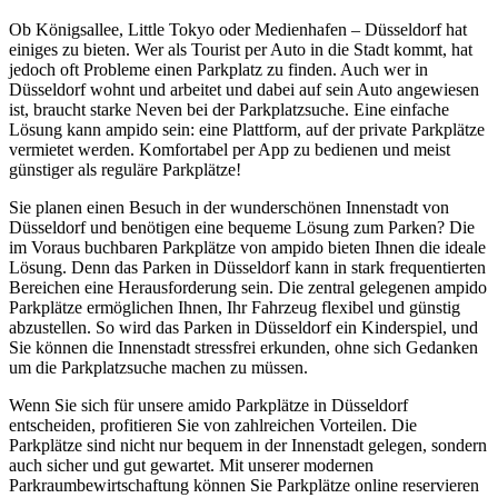
Ob Königsallee, Little Tokyo oder Medienhafen – Düsseldorf hat
einiges zu bieten. Wer als Tourist per Auto in die Stadt kommt, hat
jedoch oft Probleme einen Parkplatz zu finden. Auch wer in
Düsseldorf wohnt und arbeitet und dabei auf sein Auto angewiesen
ist, braucht starke Neven bei der Parkplatzsuche. Eine einfache
Lösung kann ampido sein: eine Plattform, auf der private Parkplätze
vermietet werden. Komfortabel per App zu bedienen und meist
günstiger als reguläre Parkplätze!
Sie planen einen Besuch in der wunderschönen Innenstadt von
Düsseldorf und benötigen eine bequeme Lösung zum Parken? Die
im Voraus buchbaren Parkplätze von ampido bieten Ihnen die ideale
Lösung. Denn das Parken in Düsseldorf kann in stark frequentierten
Bereichen eine Herausforderung sein. Die zentral gelegenen ampido
Parkplätze ermöglichen Ihnen, Ihr Fahrzeug flexibel und günstig
abzustellen. So wird das Parken in Düsseldorf ein Kinderspiel, und
Sie können die Innenstadt stressfrei erkunden, ohne sich Gedanken
um die Parkplatzsuche machen zu müssen.
Wenn Sie sich für unsere amido Parkplätze in Düsseldorf
entscheiden, profitieren Sie von zahlreichen Vorteilen. Die
Parkplätze sind nicht nur bequem in der Innenstadt gelegen, sondern
auch sicher und gut gewartet. Mit unserer modernen
Parkraumbewirtschaftung können Sie Parkplätze online reservieren