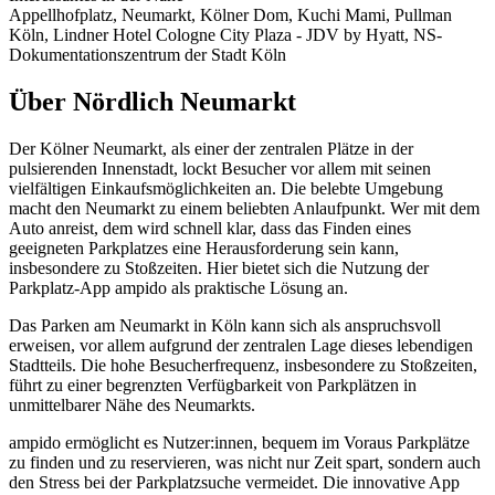
Appellhofplatz, Neumarkt, Kölner Dom, Kuchi Mami, Pullman
Köln, Lindner Hotel Cologne City Plaza - JDV by Hyatt, NS-
Dokumentationszentrum der Stadt Köln
Über Nördlich Neumarkt
Der Kölner Neumarkt, als einer der zentralen Plätze in der
pulsierenden Innenstadt, lockt Besucher vor allem mit seinen
vielfältigen Einkaufsmöglichkeiten an. Die belebte Umgebung
macht den Neumarkt zu einem beliebten Anlaufpunkt. Wer mit dem
Auto anreist, dem wird schnell klar, dass das Finden eines
geeigneten Parkplatzes eine Herausforderung sein kann,
insbesondere zu Stoßzeiten. Hier bietet sich die Nutzung der
Parkplatz-App ampido als praktische Lösung an.
Das Parken am Neumarkt in Köln kann sich als anspruchsvoll
erweisen, vor allem aufgrund der zentralen Lage dieses lebendigen
Stadtteils. Die hohe Besucherfrequenz, insbesondere zu Stoßzeiten,
führt zu einer begrenzten Verfügbarkeit von Parkplätzen in
unmittelbarer Nähe des Neumarkts.
ampido ermöglicht es Nutzer:innen, bequem im Voraus Parkplätze
zu finden und zu reservieren, was nicht nur Zeit spart, sondern auch
den Stress bei der Parkplatzsuche vermeidet. Die innovative App